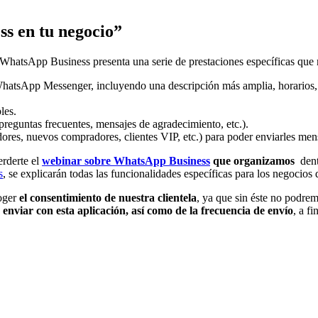
s en tu negocio
”
WhatsApp Business presenta una serie de prestaciones específicas que 
WhatsApp Messenger, incluyendo una descripción más amplia, horarios
les.
preguntas frecuentes, mensajes de agradecimiento, etc.).
uidores, nuevos compradores, clientes VIP, etc.) para poder enviarles me
erderte el
webinar sobre WhatsApp Business
que organizamos
dent
s
, se explicarán todas las funcionalidades específicas para los negocio
coger
el consentimiento de nuestra clientela
, ya que sin éste no podrem
enviar con esta aplicació
n, as
í como de la frecuencia de enví
o
, a f