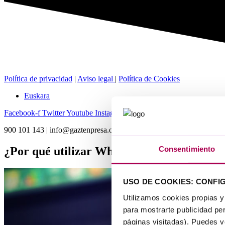
Política de privacidad
|
Aviso legal
|
Política de Cookies
Euskara
Facebook-f
Twitter
Youtube
Instagram
Linkedin-in
Spotify
900 101 143 | info@gaztenpresa.org
¿Por qué utilizar WhatsApp para atender y
Consentimiento
USO DE COOKIES: CONFI
Utilizamos cookies propias y
para mostrarte publicidad per
páginas visitadas). Puedes 