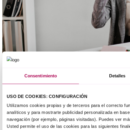
Noviembre 11, 2024
Al carecer de la rigidez del trabajo por cuenta ajena, como
autónomo puede parecer que tienes más facilidades para conciliar la
Consentimiento
Detalles
vida personal y laboral, pero esa aparente flexibilidad también puede
generarte problemas a la hora de separar ambas facetas: trabajo y
descanso; negocio y ocio. Asimismo, tu productividad también
puede verse afectada. Por eso...
USO DE COOKIES: CONFIGURACIÓN
Leer más
Utilizamos cookies propias y de terceros para el correcto f
Avanzar dando un paso atrás: duelos,
analíticos y para mostrarte publicidad personalizada en base 
modo avión y autocuidado con Maite
navegación (por ejemplo, páginas visitadas). Puedes ver má
Ibañez de Maeztu
Usted permite el uso de las cookies para las siguientes final