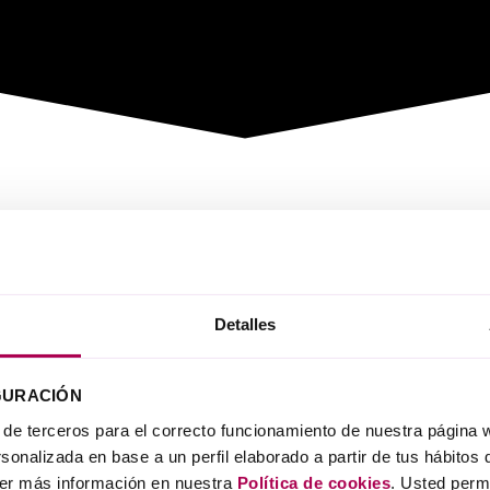
ovación y la Inversión avanzada para 2017
Detalles
GURACIÓN
 de terceros para el correcto funcionamiento de nuestra página w
sonalizada en base a un perfil elaborado a partir de tus hábitos
ver más información en nuestra
Política de cookies
. Usted perm