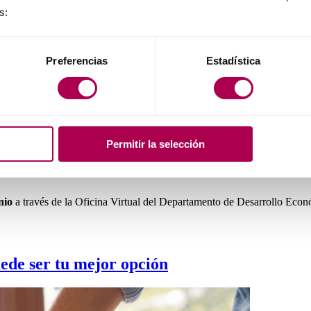
s:
licitante
mediante proyectos de innovación
, tanto tecnológica como 
Preferencias
Estadística
 inversiones avanzadas
, coherentes con el modelo de negocio de la ent
erioridad al
30 de junio de 2018
.
5 a 100 personas
y cuya actividad se encuadre en los sectores de la
Indu
Permitir la selección
unio
a través de la Oficina Virtual del Departamento de Desarrollo Econó
de ser tu mejor opción