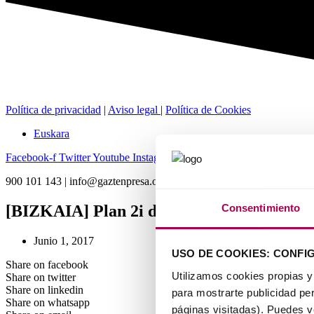
Política de privacidad
|
Aviso legal
|
Política de Cookies
Euskara
Facebook-f
Twitter
Youtube
Instagram
Linkedin-in
Spotify
900 101 143 | info@gaztenpresa.org
[BIZKAIA] Plan 2i de Promoción de la Inn
Consentimiento
Junio 1, 2017
USO DE COOKIES: CONFI
Share on facebook
Utilizamos cookies propias y
Share on twitter
Share on linkedin
para mostrarte publicidad per
Share on whatsapp
páginas visitadas). Puedes 