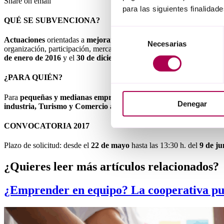
Share on email
para las siguientes finalidade
QUÉ SE SUBVENCIONA?
Selección
Actuaciones
orientadas a
mejorar la competitividad
de la entidad so
Necesarias
de
organización, participación, mercado, protección de la propiedad…)
e
consentimiento
de enero de 2016
y el
30 de diciembre de 2017
y finalizarse con ant
¿PARA QUIÉN?
Para
pequeñas y medianas empresas de Bizkaia
con
plantilla de 
Denegar
industria, Turismo y Comercio al por Mayor
.
CONVOCATORIA 2017
Plazo de solicitud: desde el
22 de mayo
hasta las 13:30 h. del
9 de j
¿Quieres leer más artículos relacionados?
¿Emprender en equipo? La cooperativa pue