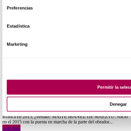
Preferencias
Estadística
Marketing
Permitir toda
Permitir la selec
Octubre 9, 2024
Maite Ibáñez de Maeztu ha estado a la cabeza de Maikala, una
Denegar
pastelería que ha sido referente del barrio bilbaíno de Deusto y del
Casco Viejo. GAZTENPRESA: Maikala es un proyecto que
arranca en 2015, ¿verdad? MAITE IBAÑEZ DE MAEZTU: Nació
en el 2015 con la puesta en marcha de la parte del obrador...
Leer más