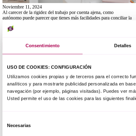
Noviembre 11, 2024
Al carecer de la rigidez del trabajo por cuenta ajena, como
autónomo puede parecer que tienes más facilidades para conciliar la
vida personal y laboral, pero esa aparente flexibilidad también puede
generarte problemas a la hora de separar ambas facetas: trabajo y
descanso; negocio y ocio. Asimismo, tu productividad también
puede verse afectada. Por eso...
Leer más
Consentimiento
Detalles
Avanzar dando un paso atrás: duelos,
USO DE COOKIES: CONFIGURACIÓN
modo avión y autocuidado con Maite
Utilizamos cookies propias y de terceros para el correcto f
Ibañez de Maeztu
analíticos y para mostrarte publicidad personalizada en base 
navegación (por ejemplo, páginas visitadas). Puedes ver má
Usted permite el uso de las cookies para las siguientes final
Selección
Necesarias
de
consentimiento